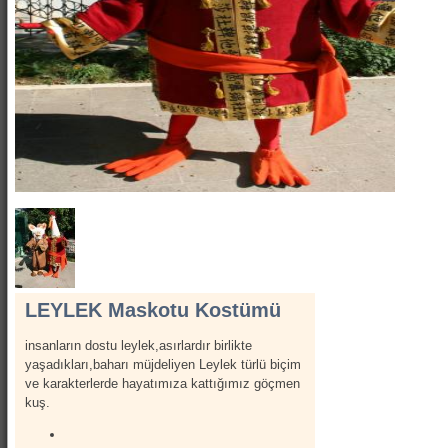
Show Kostümleri
Canlı Heykel Kostümleri
Kanatlar
Hizmetlerimiz
İletişim
Hakkımızda
LEYLEK Maskotu Kostümü
insanların dostu leylek,asırlardır birlikte
yaşadıkları,baharı müjdeliyen Leylek türlü biçim
ve karakterlerde hayatımıza kattığımız göçmen
kuş.