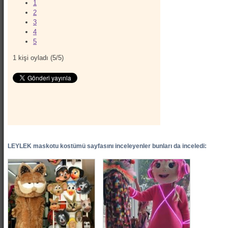
1
2
3
4
5
1
kişi oyladı (
5
/
5
)
LEYLEK maskotu kostümü sayfasını inceleyenler bunları da inceledi: