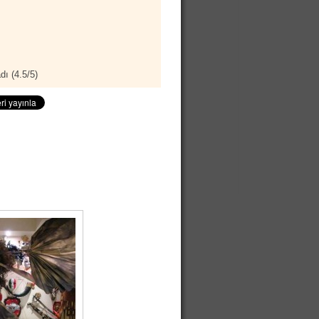
dı (
4.5
/
5
)