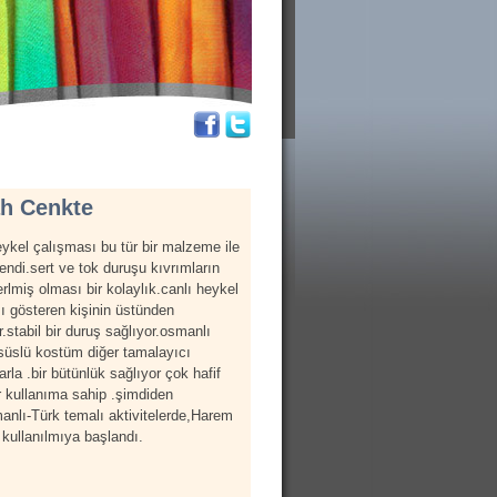
h Cenkte
eykel çalışması bu tür bir malzeme ile
endi.sert ve tok duruşu kıvrımların
rlmiş olması bir kolaylık.canlı heykel
ı gösteren kişinin üstünden
stabil bir duruş sağlıyor.osmanlı
le süslü kostüm diğer tamalayıcı
rla .bir bütünlük sağlıyor çok hafif
ir kullanıma sahip .şimdiden
anlı-Türk temalı aktivitelerde,Harem
 kullanılmıya başlandı.