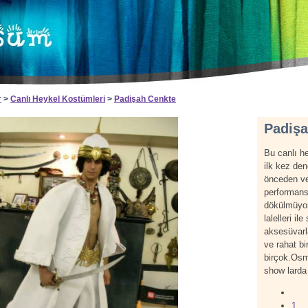
r
>
Canlı Heykel Kostümleri
>
Padişah Cenkte
Padişa
Bu canlı h
ilk kez den
önceden ve
performans
dökülmüyor.
lalelleri i
aksesüvarla
ve rahat b
birçok.Osm
show larda
1