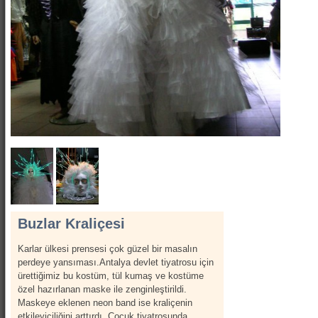
Show Kostümleri
Canlı Heykel Kostümleri
Kanatlar
Hizmetlerimiz
İletişim
Hakkımızda
Buzlar Kraliçesi
Karlar ülkesi prensesi çok güzel bir masalın
perdeye yansıması.Antalya devlet tiyatrosu için
ürettiğimiz bu kostüm, tül kumaş ve kostüme
özel hazırlanan maske ile zenginleştirildi.
Maskeye eklenen neon band ise kraliçenin
etkileyiciliğini arttırdı. Çocuk tiyatrosunda