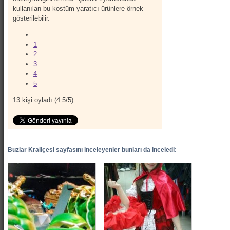
kullanılan bu kostüm yaratıcı ürünlere örnek
gösterilebilir.
1
2
3
4
5
13
kişi oyladı (
4.5
/
5
)
Buzlar Kraliçesi sayfasını inceleyenler bunları da inceledi: