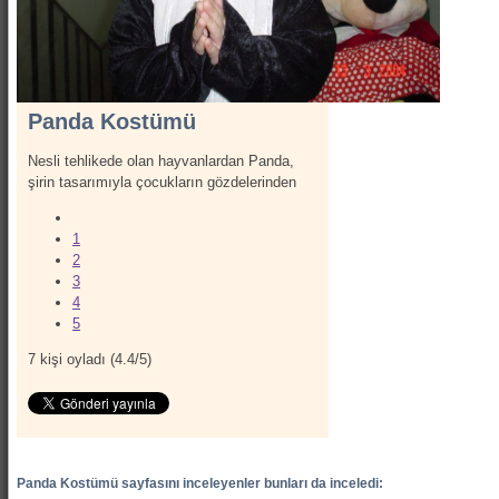
Show Kostümleri
Canlı Heykel Kostümleri
Kanatlar
Panda Kostümü
Hizmetlerimiz
İletişim
Nesli tehlikede olan hayvanlardan Panda,
şirin tasarımıyla çocukların gözdelerinden
Hakkımızda
1
2
3
4
5
7
kişi oyladı (
4.4
/
5
)
Panda Kostümü sayfasını inceleyenler bunları da inceledi: