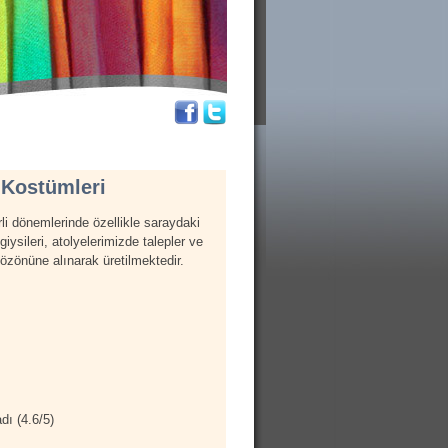
 Kostümleri
irli dönemlerinde özellikle saraydaki
giysileri, atolyelerimizde talepler ve
özönüne alınarak üretilmektedir.
dı (
4.6
/
5
)