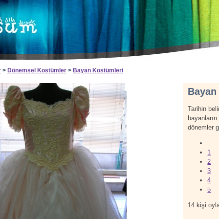
r
>
Dönemsel Kostümler
>
Bayan Kostümleri
Bayan
Tarihin bel
bayanların 
dönemler g
1
2
3
4
5
14
kişi oyla