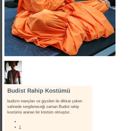
Show Kostümleri
Canlı Heykel Kostümleri
Kanatlar
Hizmetlerimiz
İletişim
Hakkımızda
Budist Rahip Kostümü
budizm inançları ve giysileri ile dikkat çeken
sahnede sergileneceği zaman Budist rahip
kostümü aranan bir köstüm olmuştur..
1