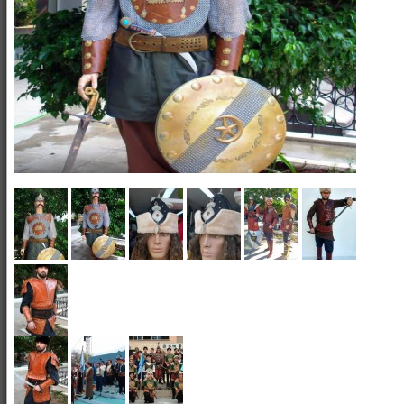
Show Kostümleri
Canlı Heykel Kostümleri
Kanatlar
Hizmetlerimiz
İletişim
Hakkımızda