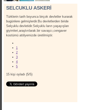
SELCUKLU ASKERİ
Türklerin tarih boyunca birçok devletler kurarak
bugünlere gelmişlerdir.Bu devletlerden biride
Selçuklu devletidir.Selçuklu ların yaşayışları
giyimleri,araştırılarak.bir savaşcı,cengaver
kostümü atölyemizde üretilmiştir.
1
2
3
4
5
15
kişi oyladı (
5
/
5
)