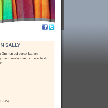
N SALLY
a Gru nun eşi olarak katılan
ryonun tamalanması için üretilerek
r.
ı (
5
/
5
)