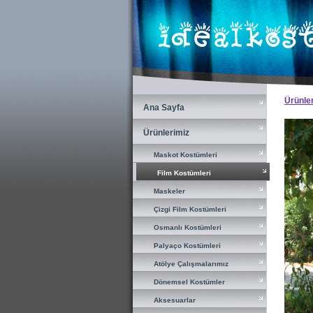
×
Ürünle
Ana Sayfa
Ana Sayfa
Ürünlerimiz
Ürünlerimiz
Maskot Kostümleri
Maskot Kostümleri
Film Kostümleri
Film Kostümleri
Maskeler
Maskeler
Çizgi Film Kostümleri
Çizgi Film Kostümleri
Osmanlı Kostümleri
Osmanlı Kostümleri
Palyaço Kostümleri
Palyaço Kostümleri
Atölye Çalışmalarımız
Atölye Çalışmalarımız
Dönemsel Kostümler
Dönemsel Kostümler
Aksesuarlar
Aksesuarlar