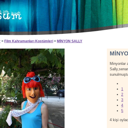
r
>
Film Kahramanları Kostümleri
>
MİNYON SALLY
MİNYO
Minyonlar 
Sally,sena
sunulmuştu
1
2
3
4
5
4
kişi oylad