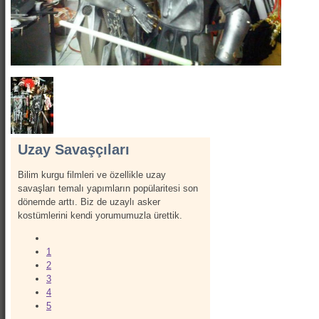
Show Kostümleri
Canlı Heykel Kostümleri
Kanatlar
Hizmetlerimiz
İletişim
Hakkımızda
Uzay Savaşçıları
Bilim kurgu filmleri ve özellikle uzay
savaşları temalı yapımların popülaritesi son
dönemde arttı. Biz de uzaylı asker
kostümlerini kendi yorumumuzla ürettik.
1
2
3
4
5