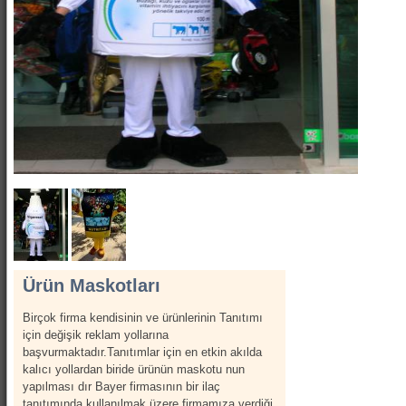
Show Kostümleri
Canlı Heykel Kostümleri
Kanatlar
Hizmetlerimiz
İletişim
Hakkımızda
Ürün Maskotları
Birçok firma kendisinin ve ürünlerinin Tanıtımı
için değişik reklam yollarına
başvurmaktadır.Tanıtımlar için en etkin akılda
kalıcı yollardan biride ürünün maskotu nun
yapılması dır Bayer firmasının bir ilaç
tanıtımında kullanılmak üzere firmamıza verdiği