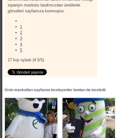
siparişin maskotu tarafımızdan üretilerek
görselleri sayfamıza konmuştur.
1
2
3
4
5
17
kişi oyladı (
4.5
/
5
)
Ürün maskotları sayfasını inceleyenler bunları da inceledi: