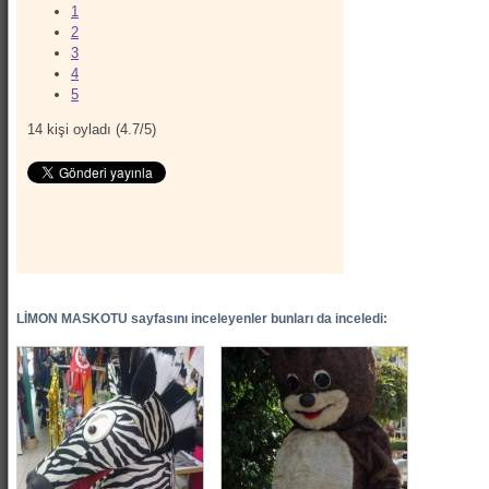
1
2
3
4
5
14
kişi oyladı (
4.7
/
5
)
LİMON MASKOTU sayfasını inceleyenler bunları da inceledi: