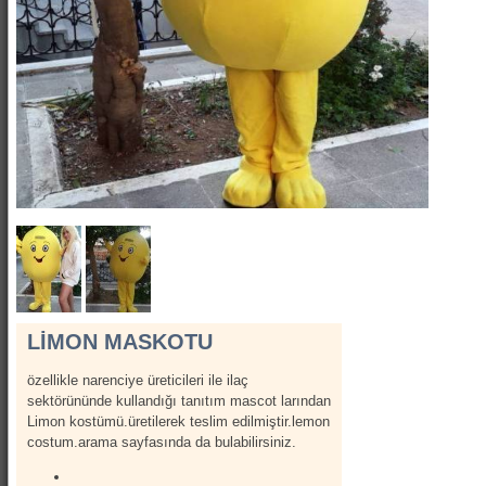
Show Kostümleri
Canlı Heykel Kostümleri
Kanatlar
Hizmetlerimiz
İletişim
Hakkımızda
LİMON MASKOTU
özellikle narenciye üreticileri ile ilaç
sektörününde kullandığı tanıtım mascot larından
Limon kostümü.üretilerek teslim edilmiştir.lemon
costum.arama sayfasında da bulabilirsiniz.