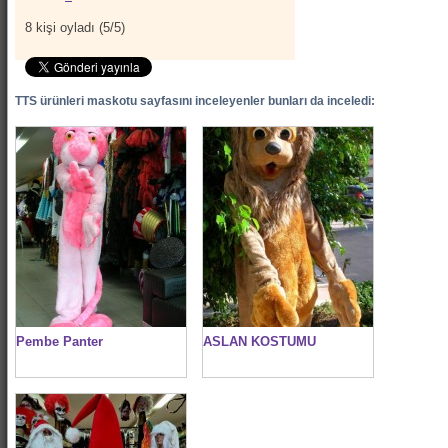
8
kişi oyladı (
5
/
5
)
TTS ürünleri maskotu sayfasını inceleyenler bunları da inceledi:
Pembe Panter
ASLAN KOSTUMU