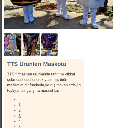
Show Kostümleri
Canlı Heykel Kostümleri
Kanatlar
Hizmetlerimiz
İletişim
Hakkımızda
TTS Ürünleri Maskotu
TTS firmasının ürünlerinin tanıtımı dikkat
çekmesi hedeflenerek yapılmış ürün
maskotlarıdır.fuarlarda,ve dış mekanlarda,ilgi
toplıyan bir çalışma mascot lar.
1
2
3
4
5