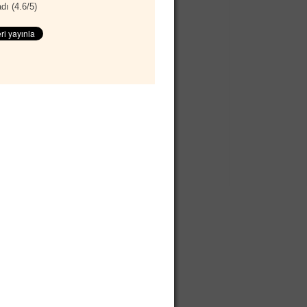
dı (
4.6
/
5
)