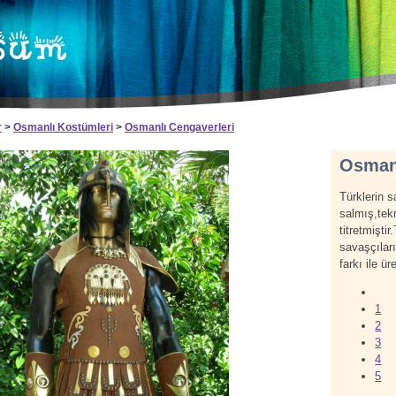
r
>
Osmanlı Kostümleri
>
Osmanlı Cengaverleri
Osmanl
Türklerin 
salmış,tekn
titretmişti
savaşçıları
farkı ile üre
1
2
3
4
5