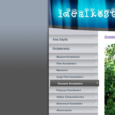
×
Ürünle
Ana Sayfa
Ana Sayfa
Ürünlerimiz
Ürünlerimiz
Maskot Kostümleri
Maskot Kostümleri
Film Kostümleri
Film Kostümleri
Maskeler
Maskeler
Çizgi Film Kostümleri
Çizgi Film Kostümleri
Osmanlı Kostümleri
Osmanlı Kostümleri
Palyaço Kostümleri
Palyaço Kostümleri
Atölye Çalışmalarımız
Atölye Çalışmalarımız
Dönemsel Kostümler
Dönemsel Kostümler
Aksesuarlar
Aksesuarlar