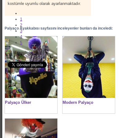
kostümle uyumlu olarak ayarlanmaktadır.
1
2
Palyaço Ayakkabısı sayfasını inceleyenler bunları da inceledi:
3
4
5
27
kişi oyladı (
4.5
/
5
)
Palyaço Ülker
Modern Palyaço