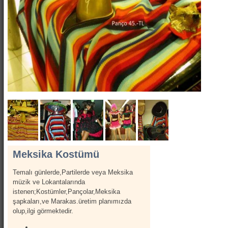
Show Kostümleri
Canlı Heykel Kostümleri
Kanatlar
Hizmetlerimiz
İletişim
Hakkımızda
Meksika Kostümü
Temalı günlerde,Partilerde veya Meksika
müzik ve Lokantalarında
istenen;Kostümler,Pançolar,Meksika
şapkaları,ve Marakas.üretim planımızda
olup,ilgi görmektedir.