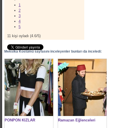
1
2
3
4
5
11
kişi oyladı (
4.6
/
5
)
Meksika Kostümü sayfasını inceleyenler bunları da inceledi:
PONPON KIZLAR
Ramazan Eğlenceleri