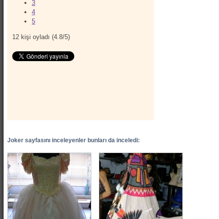
3
4
5
12
kişi oyladı (
4.8
/
5
)
Joker sayfasını inceleyenler bunları da inceledi: