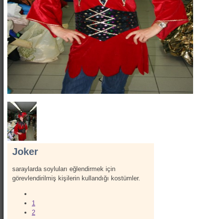
Show Kostümleri
Canlı Heykel Kostümleri
Kanatlar
Hizmetlerimiz
İletişim
Hakkımızda
Joker
saraylarda soyluları eğlendirmek için
görevlendirilmiş kişilerin kullandığı kostümler.
1
2