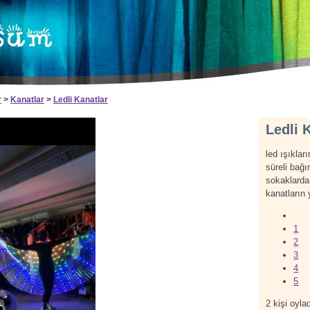
r
>
Kanatlar
>
Ledli Kanatlar
Ledli 
led ışıkları
süreli bağ
sokaklarda 
kanatların 
1
2
3
4
5
2
kişi oylad