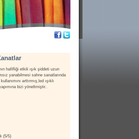
Kanatlar
nın hafifliği etkili ışık şiddeti uzun
ımsız yanabilmesi sahne sanatlarında
kullanımını arttırmış,led ışıklı
yapımına bizi yöneltmiştir..
ı (
5
/
5
)