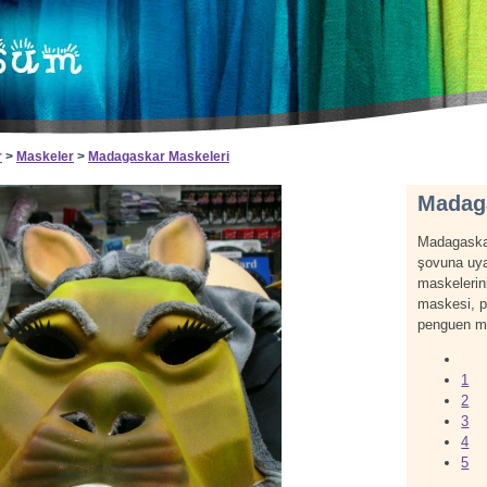
r
>
Maskeler
>
Madagaskar Maskeleri
Madag
Madagaskar
şovuna uya
maskelerin
maskesi, 
penguen mas
1
2
3
4
5