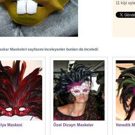
11
kişi oyla
kar Maskeleri sayfasını inceleyenler bunları da inceledi:
ilya Maskesi
Özel Dizayn Maskeler
Venedik M