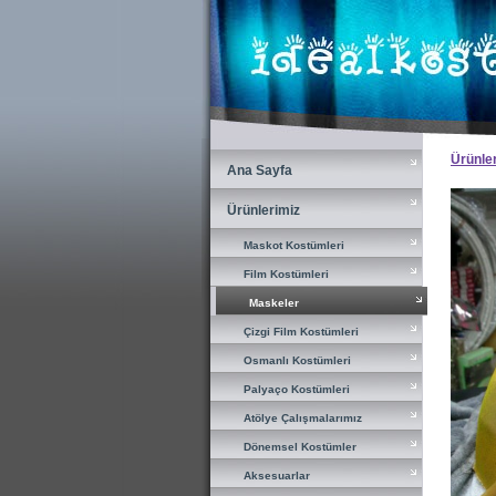
×
Ürünle
Ana Sayfa
Ana Sayfa
Ürünlerimiz
Ürünlerimiz
Maskot Kostümleri
Maskot Kostümleri
Film Kostümleri
Film Kostümleri
Maskeler
Maskeler
Çizgi Film Kostümleri
Çizgi Film Kostümleri
Osmanlı Kostümleri
Osmanlı Kostümleri
Palyaço Kostümleri
Palyaço Kostümleri
Atölye Çalışmalarımız
Atölye Çalışmalarımız
Dönemsel Kostümler
Dönemsel Kostümler
Aksesuarlar
Aksesuarlar