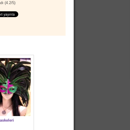
dı (
4.2
/
5
)
askeleri