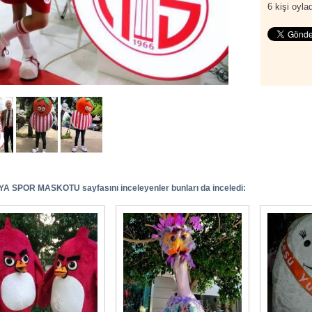
6
kişi oylad
A SPOR MASKOTU sayfasını inceleyenler bunları da inceledi: