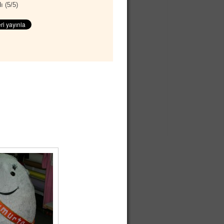
ı (
5
/
5
)