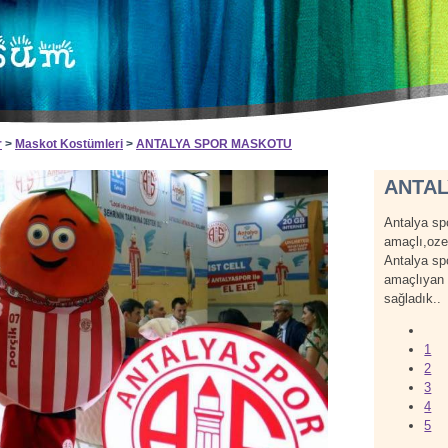
r
>
Maskot Kostümleri
>
ANTALYA SPOR MASKOTU
ANTA
Antalya sp
amaçlı,ozel
Antalya spo
amaçlıyan 
sağladık..
1
2
3
4
5