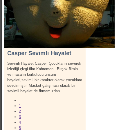
Show Kostümleri
Canlı Heykel Kostümleri
Kanatlar
Hizmetlerimiz
İletişim
Hakkımızda
Casper Sevimli Hayalet
Sevimli Hayalet Casper. Çocukların severek
izlediği çizgi film Kahramanı. Birçok filmin
ve masalın korkutucu unsuru
hayaleti,sevimli bir karakter olarak çocuklara
sevdirmiştir. Maskot çalışması olarak bir
sevimli hayalet de firmamızdan.
1
2
3
4
5