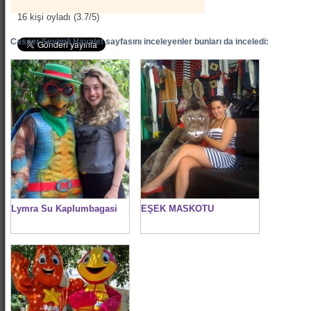
16
kişi oyladı (
3.7
/
5
)
Casper Sevimli Hayalet sayfasını inceleyenler bunları da inceledi:
Lymra Su Kaplumbagasi
EŞEK MASKOTU