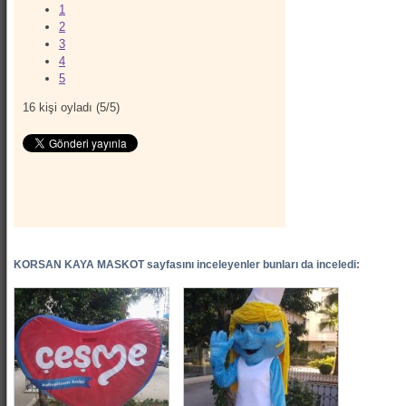
1
2
3
4
5
16
kişi oyladı (
5
/
5
)
KORSAN KAYA MASKOT sayfasını inceleyenler bunları da inceledi: