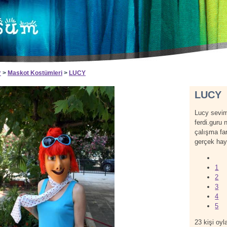
r
>
Maskot Kostümleri
>
LUCY
LUCY
Lucy seviml
ferdi.guru 
çalışma far
gerçek haya
1
2
3
4
5
23
kişi oyla