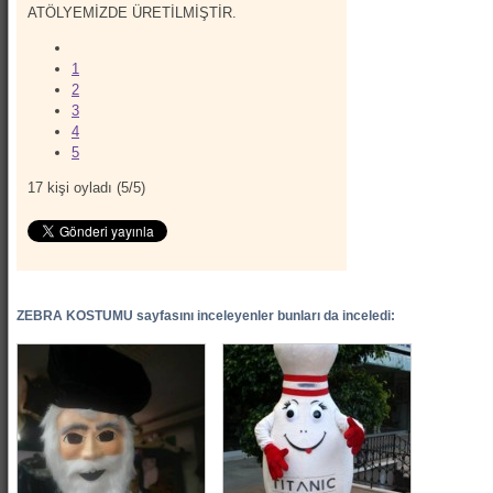
ATÖLYEMİZDE ÜRETİLMİŞTİR.
1
2
3
4
5
17
kişi oyladı (
5
/
5
)
ZEBRA KOSTUMU sayfasını inceleyenler bunları da inceledi: