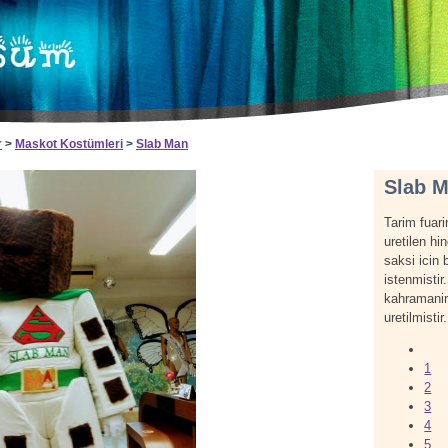
r
>
Maskot Kostümleri
>
Slab Man
Slab 
Tarim fuari
uretilen hi
saksi icin 
istenmistir
kahramani
uretilmistir.
1
2
3
4
5