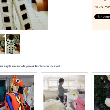
20
kişi oyla
n sayfasını inceleyenler bunları da inceledi: