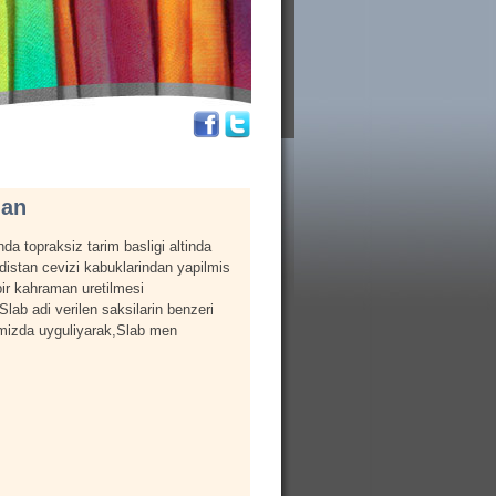
Man
nda topraksiz tarim basligi altinda
ndistan cevizi kabuklarindan yapilmis
bir kahraman uretilmesi
.Slab adi verilen saksilarin benzeri
mizda uyguliyarak,Slab men