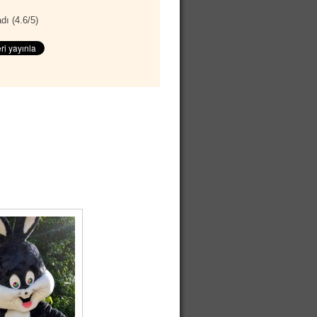
dı (
4.6
/
5
)